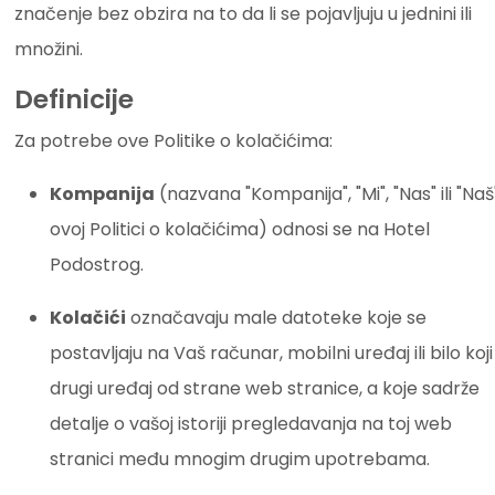
značenje bez obzira na to da li se pojavljuju u jednini ili
množini.
Definicije
Za potrebe ove Politike o kolačićima:
Kompanija
(nazvana "Kompanija", "Mi", "Nas" ili "Naš
ovoj Politici o kolačićima) odnosi se na Hotel
Podostrog.
Kolačići
označavaju male datoteke koje se
postavljaju na Vaš računar, mobilni uređaj ili bilo koji
drugi uređaj od strane web stranice, a koje sadrže
detalje o vašoj istoriji pregledavanja na toj web
stranici među mnogim drugim upotrebama.