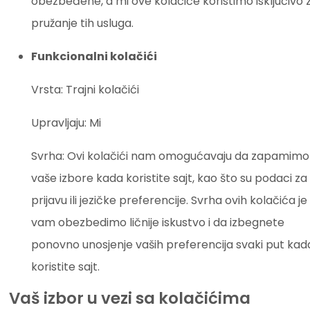
obezbeđene, a mi ove kolačiće koristimo isključivo 
pružanje tih usluga.
Funkcionalni kolačići
Vrsta: Trajni kolačići
Upravljaju: Mi
Svrha: Ovi kolačići nam omogućavaju da zapamimo
vaše izbore kada koristite sajt, kao što su podaci za
prijavu ili jezičke preferencije. Svrha ovih kolačića je
vam obezbedimo ličnije iskustvo i da izbegnete
ponovno unosjenje vaših preferencija svaki put kad
koristite sajt.
Vaš izbor u vezi sa kolačićima