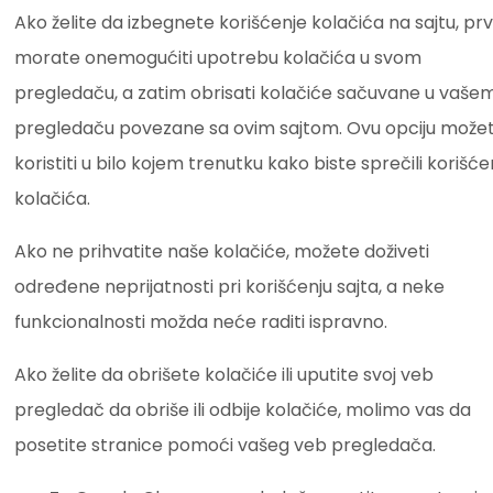
Ako želite da izbegnete korišćenje kolačića na sajtu, pr
morate onemogućiti upotrebu kolačića u svom
pregledaču, a zatim obrisati kolačiće sačuvane u vaše
pregledaču povezane sa ovim sajtom. Ovu opciju može
koristiti u bilo kojem trenutku kako biste sprečili korišće
kolačića.
Ako ne prihvatite naše kolačiće, možete doživeti
određene neprijatnosti pri korišćenju sajta, a neke
funkcionalnosti možda neće raditi ispravno.
Ako želite da obrišete kolačiće ili uputite svoj veb
pregledač da obriše ili odbije kolačiće, molimo vas da
posetite stranice pomoći vašeg veb pregledača.