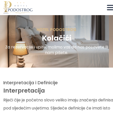
HOTEL PODOSTROG
Kolačići
Za rezervacije i upite, molimo vas da nas pozovete ili
nam pišete.
Interpretacija i Definicije
Interpretacija
Riječi čije je početno slovo veliko imaju značenja definis
pod sljedećim uvjetima. Sljedeće definicije će imati isto