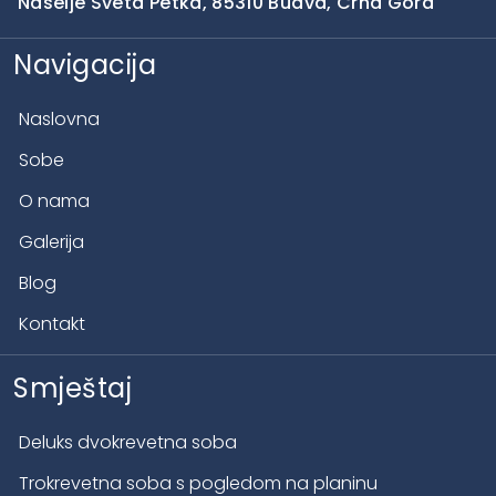
Naselje Sveta Petka, 85310 Budva, Crna Gora
Navigacija
Naslovna
Sobe
O nama
Galerija
Blog
Kontakt
Smještaj
Deluks dvokrevetna soba
Trokrevetna soba s pogledom na planinu