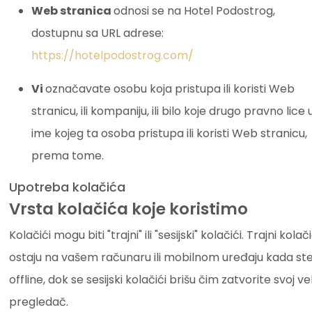
Web stranica
odnosi se na Hotel Podostrog,
dostupnu sa URL adrese:
https://hotelpodostrog.com/
Vi
označavate osobu koja pristupa ili koristi Web
stranicu, ili kompaniju, ili bilo koje drugo pravno lice 
ime kojeg ta osoba pristupa ili koristi Web stranicu,
prema tome.
Upotreba kolačića
Vrsta kolačića koje koristimo
Kolačići mogu biti "trajni" ili "sesijski" kolačići. Trajni kolači
ostaju na vašem računaru ili mobilnom uređaju kada st
offline, dok se sesijski kolačići brišu čim zatvorite svoj v
pregledač.