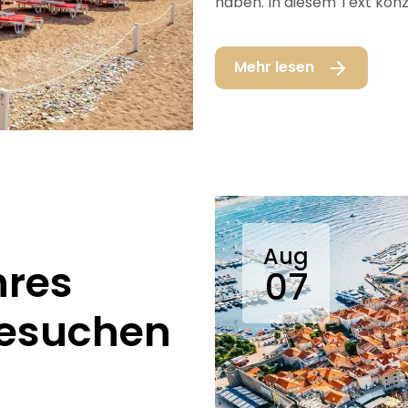
haben. In diesem Text konze
Mehr lesen
Aug
hres
07
besuchen